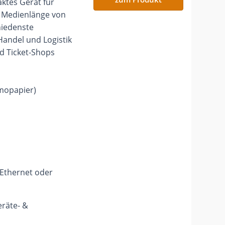
ktes Gerät für
 Medienlänge von
hiedenste
Handel und Logistik
d Ticket-Shops
mopapier)
+Ethernet oder
eräte- &