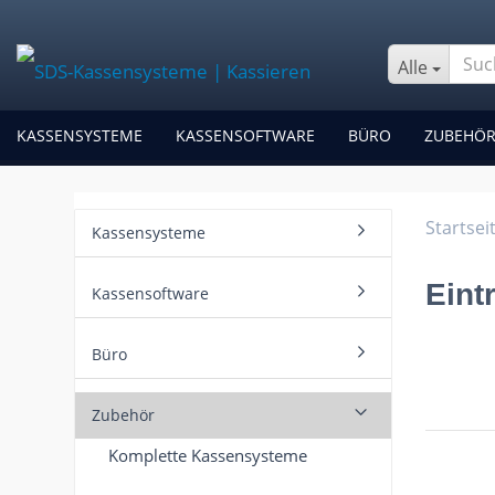
Alle
KASSENSYSTEME
KASSENSOFTWARE
BÜRO
ZUBEHÖ
Startsei
Kassensysteme
Eint
Kassensoftware
Büro
Zubehör
Komplette Kassensysteme