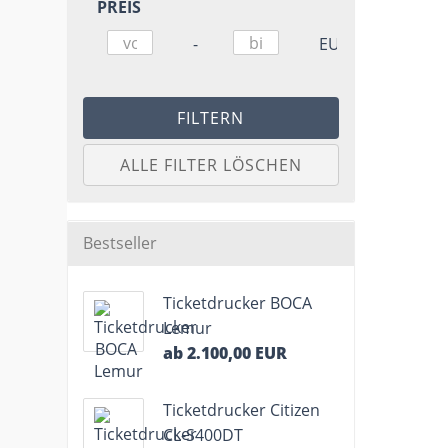
PREIS
PREIS
Preis bis
-
EUR
FILTERN
ALLE FILTER LÖSCHEN
Bestseller
Ticketdrucker BOCA
Lemur
ab 2.100,00 EUR
Ticketdrucker Citizen
CL-S400DT