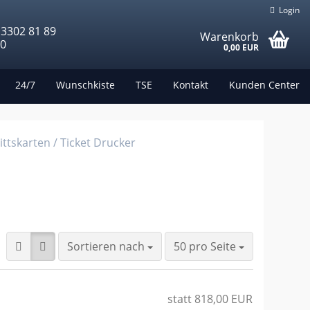
Login
 3302 81 89
Warenkorb
00
0,00 EUR
24/7
Wunschkiste
TSE
Kontakt
Kunden Center
ittskarten / Ticket Drucker
Sortieren nach
pro Seite
Sortieren nach
50 pro Seite
statt 818,00 EUR