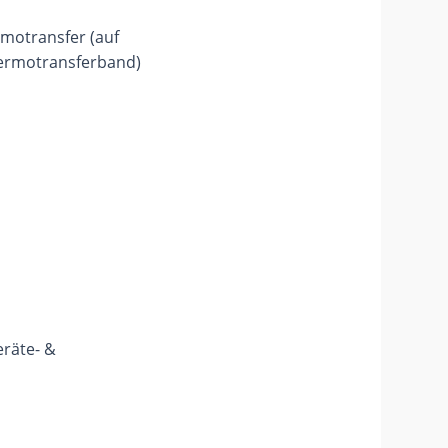
motransfer (auf
ermotransferband)
eräte- &