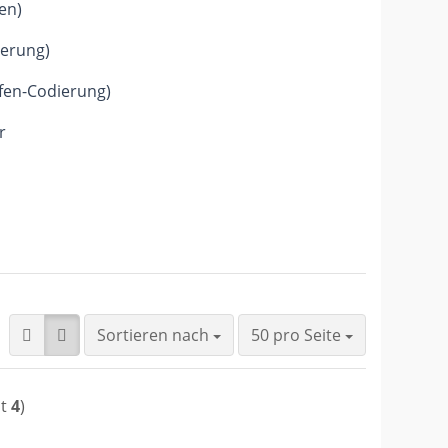
en)
gerung)
fen-Codierung)
r
Sortieren nach
pro Seite
Sortieren nach
50 pro Seite
mt
4
)