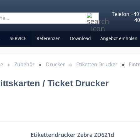
Telefon +49
Suche...
4
R
SERVICE
Referenzen
Download
Angebot einholen
te
»
Zubehör
»
Drucker
»
Etiketten Drucker
»
Eintr
rittskarten / Ticket Drucker
Etikettendrucker Zebra ZD621d