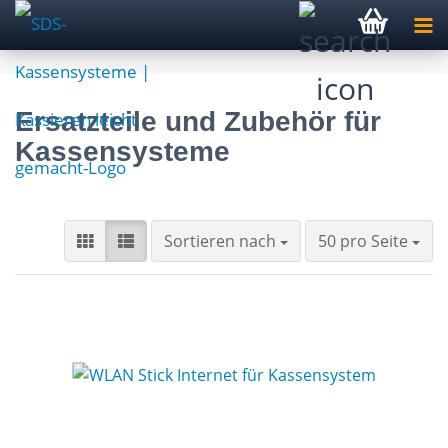
Ersatzteile und Zubehör für
Kassensysteme
Sortieren nach
pro Seite
Sortieren nach
50 pro Seite