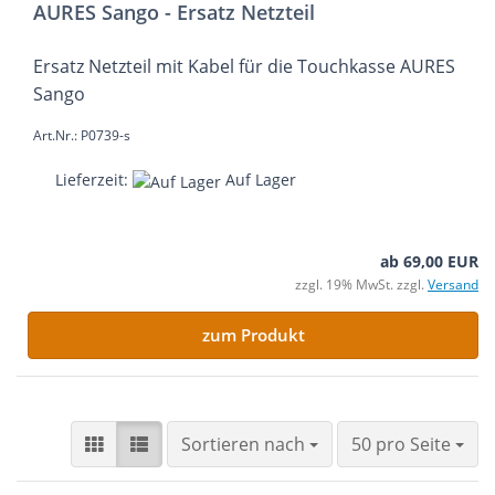
AURES Sango - Ersatz Netzteil
Ersatz Netzteil mit Kabel für die Touchkasse AURES
Sango
Art.Nr.: P0739-s
Lieferzeit:
Auf Lager
ab 69,00 EUR
zzgl. 19% MwSt. zzgl.
Versand
zum Produkt
Sortieren nach
pro Seite
Sortieren nach
50 pro Seite