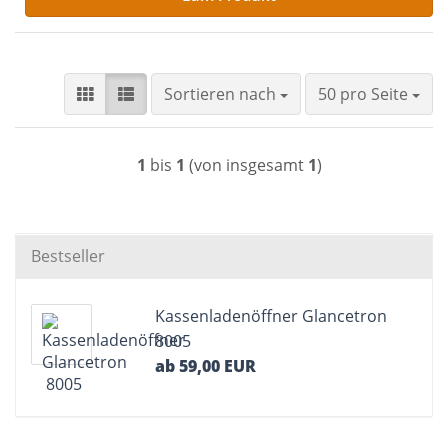
Sortieren nach
pro Seite
Sortieren nach
50 pro Seite
1
bis
1
(von insgesamt
1
)
Bestseller
Kassenladenöffner Glancetron
8005
ab 59,00 EUR