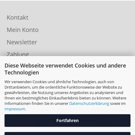
Kontakt
Mein Konto
Newsletter
Zahlung
Diese Webseite verwendet Cookies und andere
Informationen
Technologien
Wir verwenden Cookies und ähnliche Technologien, auch von
Drittanbietern, um die ordentliche Funktionsweise der Website zu
gewährleisten, die Nutzung unseres Angebotes zu analysieren und
Ihnen ein bestmögliches Einkaufserlebnis bieten zu können. Weitere
Informationen finden Sie in unserer
Datenschutzerklärung
sowie im
Impressum
.
Die Inhalte dieser Seiten sind urheberrechtlich, als wesentliche Teile
von Datenbanken oder als sonstige gewerbliche Schutzrechte
Fortfahren
geschützt. Alle Rechte vorbehalten.
Nachdrucke, öffentliches Zugänglichmachen, insbesondere durch
Aufnahme in fremde Internetangebote und Online Dienste sowie