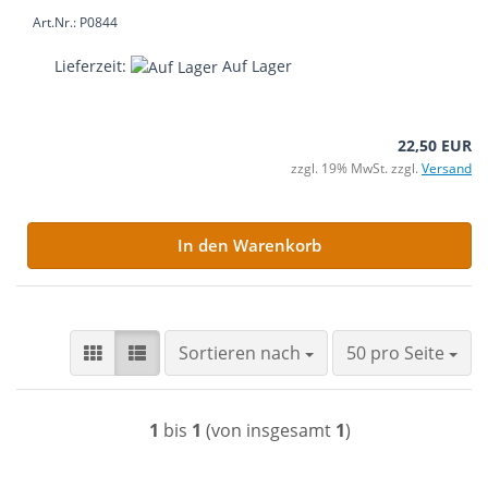
Art.Nr.: P0844
Lieferzeit:
Auf Lager
22,50 EUR
zzgl. 19% MwSt. zzgl.
Versand
In den Warenkorb
Sortieren nach
pro Seite
Sortieren nach
50 pro Seite
1
bis
1
(von insgesamt
1
)