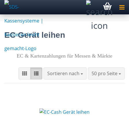
EC Gerät leihen
EC & Kartenzahlungen
für Messen & Märkte
Sortieren nach
pro Seite
Sortieren nach
50 pro Seite