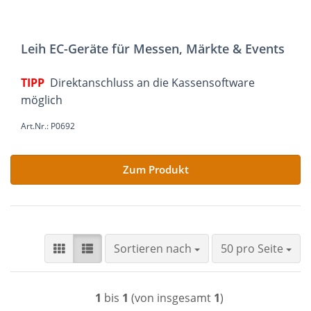
Leih EC-Geräte für Messen, Märkte & Events
TIPP
Direktanschluss an die Kassensoftware
möglich
Art.Nr.: P0692
Zum Produkt
Sortieren nach
pro Seite
Sortieren nach
50 pro Seite
1
bis
1
(von insgesamt
1
)