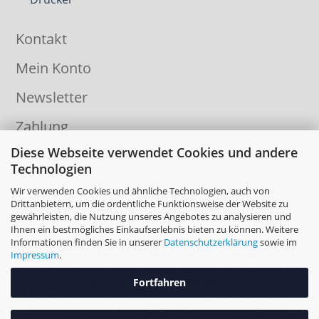
Kontakt
Mein Konto
Newsletter
Zahlung
Diese Webseite verwendet Cookies und andere
Informationen
Technologien
Wir verwenden Cookies und ähnliche Technologien, auch von
Drittanbietern, um die ordentliche Funktionsweise der Website zu
gewährleisten, die Nutzung unseres Angebotes zu analysieren und
Ihnen ein bestmögliches Einkaufserlebnis bieten zu können. Weitere
Informationen finden Sie in unserer
Datenschutzerklärung
sowie im
Impressum
.
Die Inhalte dieser Seiten sind urheberrechtlich, als wesentliche Teile
von Datenbanken oder als sonstige gewerbliche Schutzrechte
Fortfahren
geschützt. Alle Rechte vorbehalten.
Nachdrucke, öffentliches Zugänglichmachen, insbesondere durch
Aufnahme in fremde Internetangebote und Online Dienste sowie