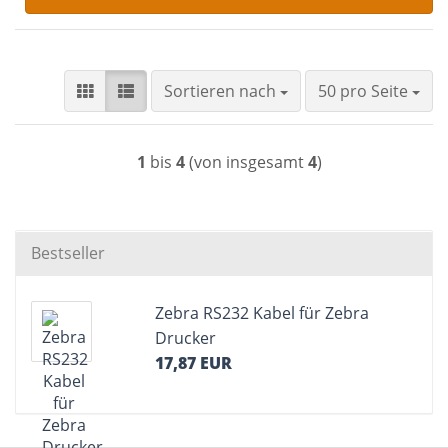
Sortieren nach
pro Seite
Sortieren nach
50 pro Seite
1
bis
4
(von insgesamt
4
)
Bestseller
Zebra RS232 Kabel für Zebra
Drucker
17,87 EUR