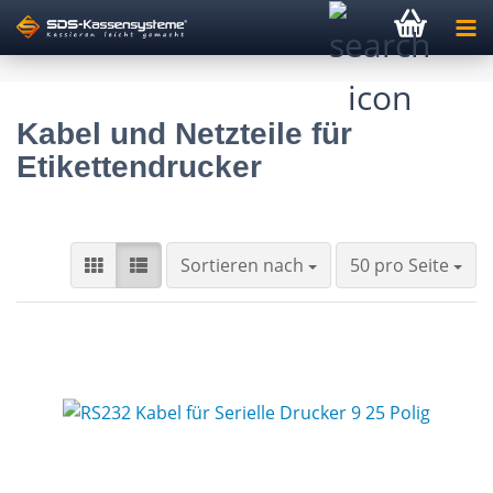
Kabel und Netzteile für
Etikettendrucker
Sortieren nach
pro Seite
Sortieren nach
50 pro Seite