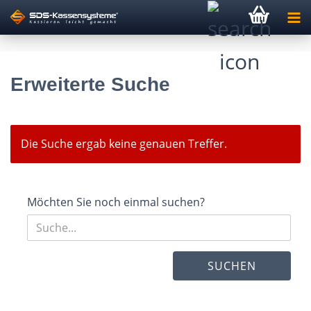
Erweiterte Suche
Die Suche ergab keine genauen Treffer.
MÖCHTEN
Möchten Sie noch einmal suchen?
SIE
NOCH
EINMAL
SUCHEN
SUCHEN?