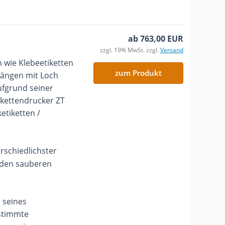
ab 763,00 EUR
zzgl. 19% MwSt. zzgl.
Versand
 wie Klebeetiketten
zum Produkt
hängen mit Loch
ufgrund seiner
ikettendrucker ZT
tiketten /
rschiedlichster
r den sauberen
 seines
estimmte