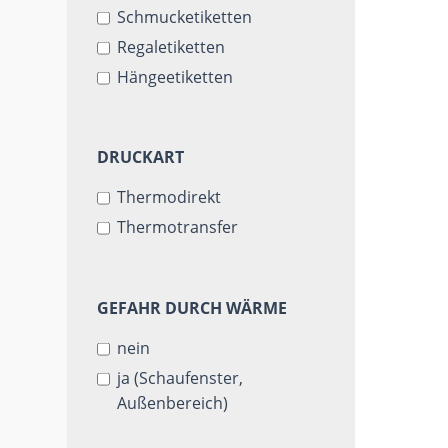
Schmucketiketten
FÜR
Regaletiketten
Hängeetiketten
DRUCKART
DRUCKART
Thermodirekt
Thermotransfer
GEFAHR
GEFAHR DURCH WÄRME
DURCH
nein
WÄRME
ja (Schaufenster,
Außenbereich)