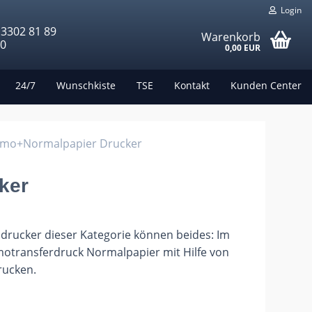
Login
 3302 81 89
Warenkorb
00
0,00 EUR
24/7
Wunschkiste
TSE
Kontakt
Kunden Center
mo+Normalpapier Drucker
ker
ndrucker dieser Kategorie können beides: Im
transferdruck Normalpapier mit Hilfe von
rucken.