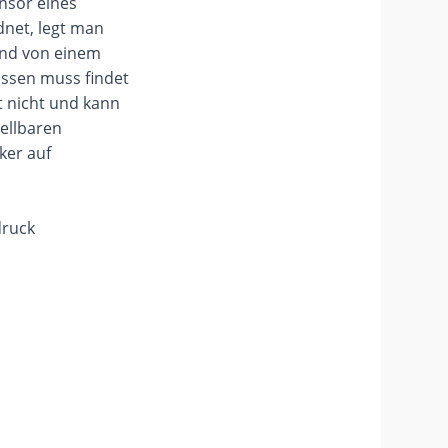
nsor eines
dnet, legt man
and von einem
fassen muss findet
t nicht und kann
tellbaren
ker auf
druck