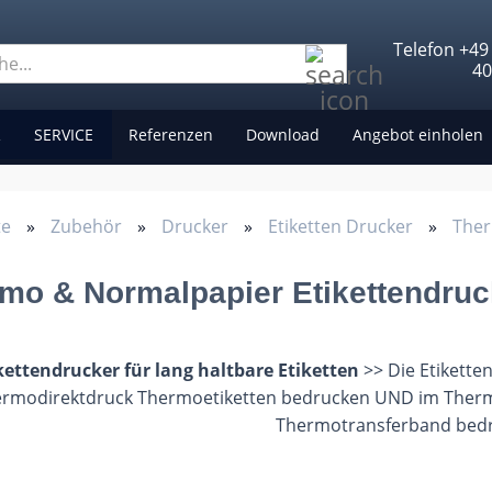
Telefon +49
Suche...
4
R
SERVICE
Referenzen
Download
Angebot einholen
te
»
Zubehör
»
Drucker
»
Etiketten Drucker
»
Ther
mo & Normalpapier Etikettendruc
kettendrucker für lang haltbare Etiketten
>> Die Etikette
rmodirektdruck Thermoetiketten bedrucken UND im Thermo
Thermotransferband bed