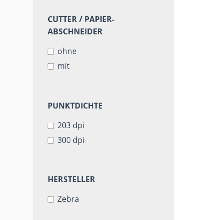
CUTTER
CUTTER / PAPIER-
/
ABSCHNEIDER
PAPIER-
ohne
ABSCHNEIDER
mit
PUNKTDICHTE
PUNKTDICHTE
203 dpi
300 dpi
HERSTELLER
HERSTELLER
Zebra