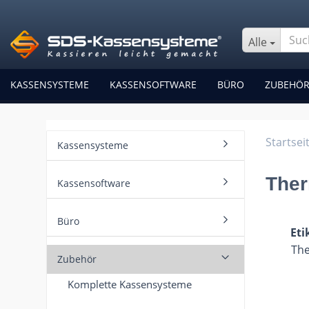
Alle
KASSENSYSTEME
KASSENSOFTWARE
BÜRO
ZUBEHÖ
Startsei
Kassensysteme
Ther
Kassensoftware
Büro
Eti
The
Zubehör
Komplette Kassensysteme