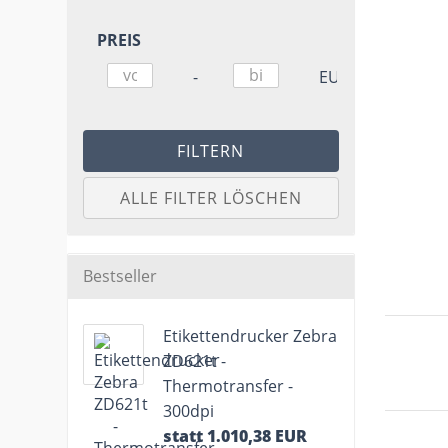
PREIS
PREIS
Preis bis
-
EUR
FILTERN
ALLE FILTER LÖSCHEN
Bestseller
Etikettendrucker Zebra
ZD621t -
Thermotransfer -
300dpi
statt 1.010,38 EUR