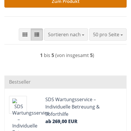
Zum Produkt
Sortieren nach
pro Seite
Sortieren nach
50 pro Seite
1
bis
5
(von insgesamt
5
)
Bestseller
SDS Wartungsservice –
Individuelle Betreuung &
Soforthilfe
ab 269,00 EUR