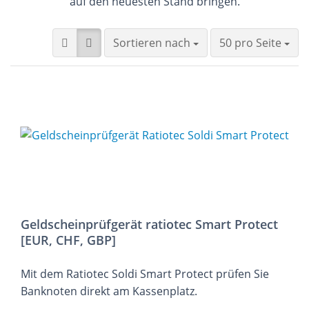
auf den neuesten Stand bringen.
Sortieren nach
pro Seite
Sortieren nach
50 pro Seite
Geldscheinprüfgerät ratiotec Smart Protect
[EUR, CHF, GBP]
Mit dem Ratiotec Soldi Smart Protect prüfen Sie
Banknoten direkt am Kassenplatz.