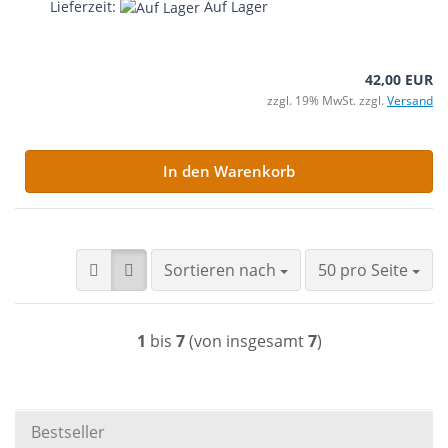
Lieferzeit:
Auf Lager
42,00 EUR
zzgl. 19% MwSt. zzgl.
Versand
In den Warenkorb
Sortieren nach
pro Seite
Sortieren nach
50 pro Seite
1
bis
7
(von insgesamt
7
)
Bestseller