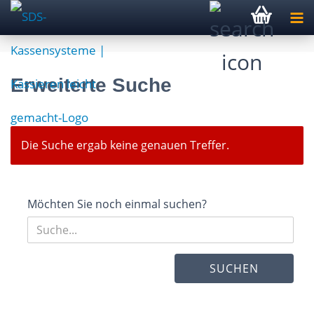
Erweiterte Suche
Die Suche ergab keine genauen Treffer.
MÖCHTEN
Möchten Sie noch einmal suchen?
SIE
NOCH
EINMAL
SUCHEN
SUCHEN?