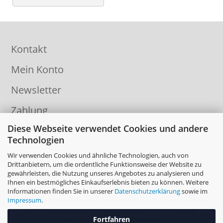
Kontakt
Mein Konto
Newsletter
Zahlung
Diese Webseite verwendet Cookies und andere
Informationen
Technologien
Wir verwenden Cookies und ähnliche Technologien, auch von
Drittanbietern, um die ordentliche Funktionsweise der Website zu
gewährleisten, die Nutzung unseres Angebotes zu analysieren und
Ihnen ein bestmögliches Einkaufserlebnis bieten zu können. Weitere
Informationen finden Sie in unserer
Datenschutzerklärung
sowie im
Impressum
.
Die Inhalte dieser Seiten sind urheberrechtlich, als wesentliche Teile
von Datenbanken oder als sonstige gewerbliche Schutzrechte
Fortfahren
geschützt. Alle Rechte vorbehalten.