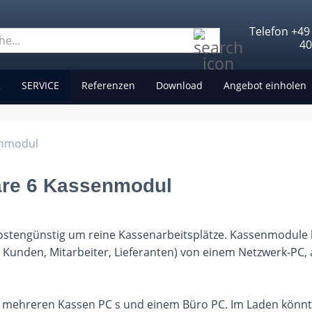
Telefon +49
Suche...
4
R
SERVICE
Referenzen
Download
Angebot einholen
enmodul
re 6 Kassenmodul
kostengünstig um reine Kassenarbeitsplätze. Kassenmodule
, Kunden, Mitarbeiter, Lieferanten) von einem Netzwerk-PC,
er mehreren Kassen PC s und einem Büro PC. Im Laden könn