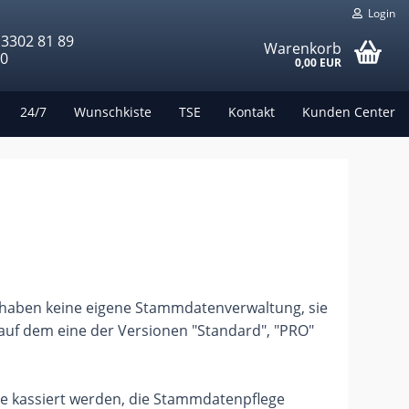
Login
 3302 81 89
Warenkorb
00
0,00 EUR
24/7
Wunschkiste
TSE
Kontakt
Kunden Center
 haben keine eigene Stammdatenverwaltung, sie
 auf dem eine der Versionen "Standard", "PRO"
te kassiert werden, die Stammdatenpflege