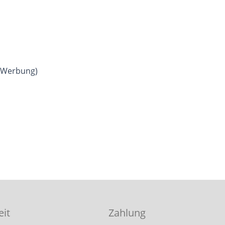
. Werbung)
eit
Zahlung