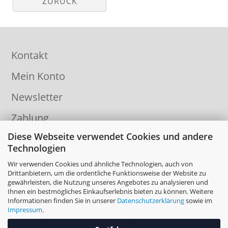
ZURÜCK
Kontakt
Mein Konto
Newsletter
Zahlung
Diese Webseite verwendet Cookies und andere
Informationen
Technologien
Wir verwenden Cookies und ähnliche Technologien, auch von
Drittanbietern, um die ordentliche Funktionsweise der Website zu
gewährleisten, die Nutzung unseres Angebotes zu analysieren und
Ihnen ein bestmögliches Einkaufserlebnis bieten zu können. Weitere
Informationen finden Sie in unserer
Datenschutzerklärung
sowie im
Impressum
.
Die Inhalte dieser Seiten sind urheberrechtlich, als wesentliche Teile
von Datenbanken oder als sonstige gewerbliche Schutzrechte