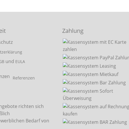
eit
Zahlung
tzerklärung
und
GB
EULA
Referenzen
ngebote richten sich
ßlich
ewerblichen Bedarf von