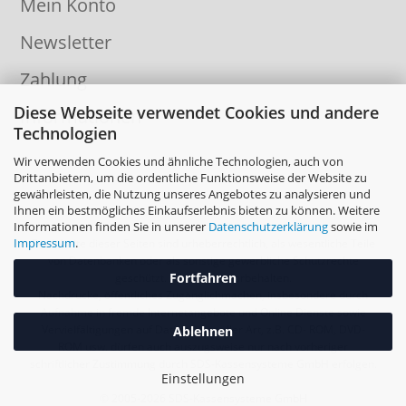
Mein Konto
Newsletter
Zahlung
Diese Webseite verwendet Cookies und andere
Informationen
Technologien
Wir verwenden Cookies und ähnliche Technologien, auch von
Drittanbietern, um die ordentliche Funktionsweise der Website zu
gewährleisten, die Nutzung unseres Angebotes zu analysieren und
Ihnen ein bestmögliches Einkaufserlebnis bieten zu können. Weitere
Informationen finden Sie in unserer
Datenschutzerklärung
sowie im
Impressum
.
Die Inhalte dieser Seiten sind urheberrechtlich, als wesentliche Teile
von Datenbanken oder als sonstige gewerbliche Schutzrechte
Fortfahren
geschützt. Alle Rechte vorbehalten.
Nachdrucke, öffentliches Zugänglichmachen, insbesondere durch
Aufnahme in fremde Internetangebote und Online Dienste sowie
Vervielfältigungen auf Datenträger aller Art, z.B. CD- ROM, DVD-
Ablehnen
ROM usw. dürfen auch auszugsweise nur nach vorheriger
schriftlicher Zustimmung durch SDS-Kassensysteme GmbH erfolgen.
Einstellungen
© 2005-2026 SDS-Kassensysteme GmbH