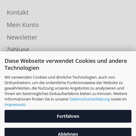
Kontakt
Mein Konto
Newsletter
Zahlung
Diese Webseite verwendet Cookies und andere
Informationen
Technologien
Wir verwenden Cookies und ähnliche Technologien, auch von
Drittanbietern, um die ordentliche Funktionsweise der Website zu
gewährleisten, die Nutzung unseres Angebotes zu analysieren und
Ihnen ein bestmögliches Einkaufserlebnis bieten zu können. Weitere
Informationen finden Sie in unserer
Datenschutzerklärung
sowie im
Impressum
.
Die Inhalte dieser Seiten sind urheberrechtlich, als wesentliche Teile
von Datenbanken oder als sonstige gewerbliche Schutzrechte
Fortfahren
geschützt. Alle Rechte vorbehalten.
Nachdrucke, öffentliches Zugänglichmachen, insbesondere durch
Aufnahme in fremde Internetangebote und Online Dienste sowie
Vervielfältigungen auf Datenträger aller Art, z.B. CD- ROM, DVD-
Ablehnen