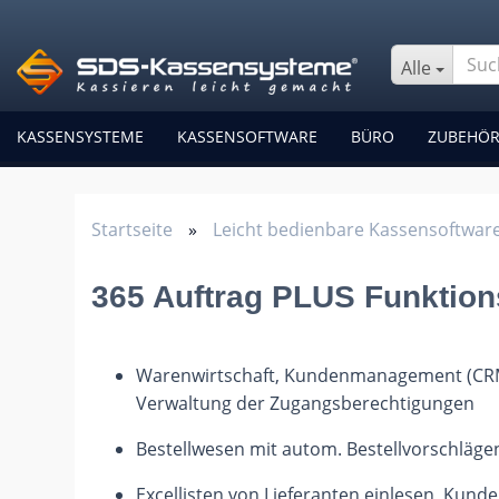
Alle
KASSENSYSTEME
KASSENSOFTWARE
BÜRO
ZUBEHÖ
Startseite
»
Leicht bedienbare Kassensoftware
365 Auftrag PLUS Funktio
Warenwirtschaft, Kundenmanagement (CRM)
Verwaltung der Zugangsberechtigungen
Bestellwesen mit autom. Bestellvorschläg
Excellisten von Lieferanten einlesen, Kunde