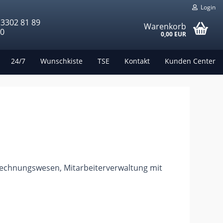
Login
 3302 81 89
Warenkorb
00
0,00 EUR
24/7
Wunschkiste
TSE
Kontakt
Kunden Center
echnungswesen, Mitarbeiterverwaltung mit