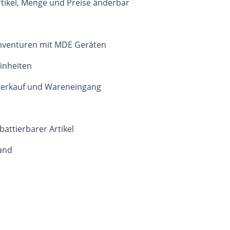
tikel, Menge und Preise änderbar
Inventuren mit MDE Geräten
inheiten
 Verkauf und Wareneingang
attierbarer Artikel
tand