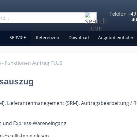
Telefon +49
Suche...
4
R
SERVICE
Referenzen
Download
Angebot einholen
 - Funktionen Auftrag PLUS
nsauszug
, Lieferantenmanegement (SRM), Auftragsbearbeitung / R
en und Express-Wareneingang
n-Excellisten einlesen