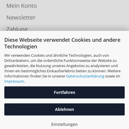
Mein Konto
Newsletter
Zahlung
Diese Webseite verwendet Cookies und andere
Informationen
Technologien
Wir verwenden Cookies und ähnliche Technologien, auch von
Drittanbietern, um die ordentliche Funktionsweise der Website zu
gewährleisten, die Nutzung unseres Angebotes zu analysieren und
Ihnen ein bestmögliches Einkaufserlebnis bieten zu können. Weitere
Informationen finden Sie in unserer
Datenschutzerklärung
sowie im
Impressum
.
Die Inhalte dieser Seiten sind urheberrechtlich, als wesentliche Teile
von Datenbanken oder als sonstige gewerbliche Schutzrechte
Fortfahren
geschützt. Alle Rechte vorbehalten.
Nachdrucke, öffentliches Zugänglichmachen, insbesondere durch
Aufnahme in fremde Internetangebote und Online Dienste sowie
Vervielfältigungen auf Datenträger aller Art, z.B. CD- ROM, DVD-
Ablehnen
ROM usw. dürfen auch auszugsweise nur nach vorheriger
schriftlicher Zustimmung durch SDS-Kassensysteme GmbH erfolgen.
Einstellungen