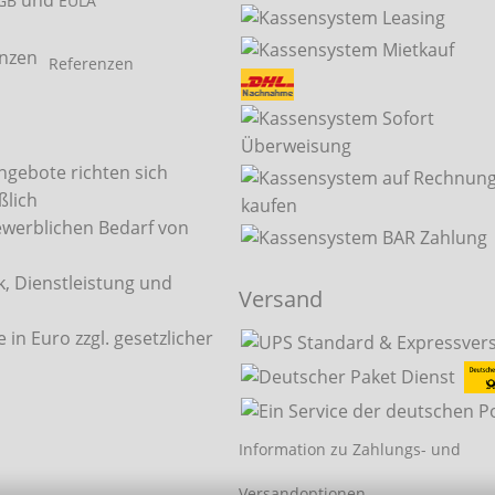
und
GB
EULA
Referenzen
ngebote richten sich
ßlich
ewerblichen Bedarf von
, Dienstleistung und
Versand
.
e in Euro zzgl. gesetzlicher
Information zu Zahlungs- und
Versandoptionen