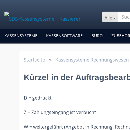
Alle
KASSENSYSTEME
KASSENSOFTWARE
BÜRO
ZUBEHÖ
Startseite
»
Kassensysteme Rechnungswesen 
Kürzel in der Auftragsbear
D = gedruckt
Z = Zahlungseingang ist verbucht
W = weitergeführt (Angebot in Rechnung, Rechnun