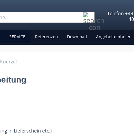
Telefon +49
Suche...
4
R
SERVICE
Referenzen
Download
Angebot einholen
Kuerzel
beitung
g in Lieferschein etc.)