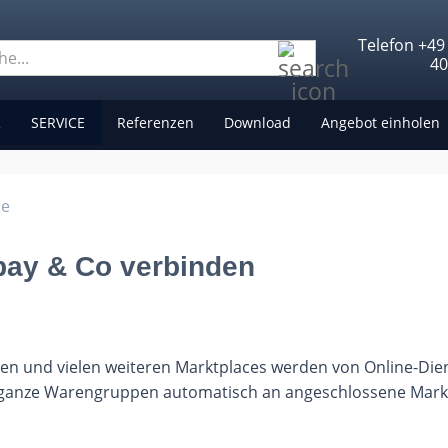
Telefon +49
Suche...
4
R
SERVICE
Referenzen
Download
Angebot einholen
le
bay & Co verbinden
gen und vielen weiteren Marktplaces werden von Online-Dien
e ganze Warengruppen automatisch an angeschlossene Mark