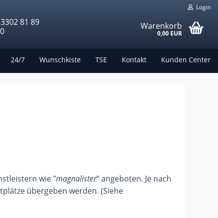
Login
 3302 81 89
Warenkorb
00
0,00 EUR
24/7
Wunschkiste
TSE
Kontakt
Kunden Center
stleistern wie "
magnalister
” angeboten.
Je nach
tplätze übergeben werden. (Siehe