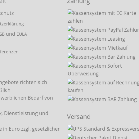
eit
Zahlung
tzerklärung
und
GB
EULA
ferenzen
ngebote richten sich
ßlich
ewerblichen Bedarf von
, Dienstleistung und
Versand
.
e in Euro zzgl. gesetzlicher