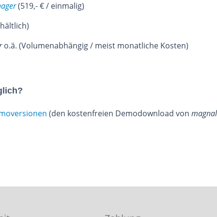
nager
(519,- € / einmalig)
hältlich)
r
o.ä. (Volumenabhängig / meist monatliche Kosten)
glich?
moversionen
(den kostenfreien Demodownload von
magnal