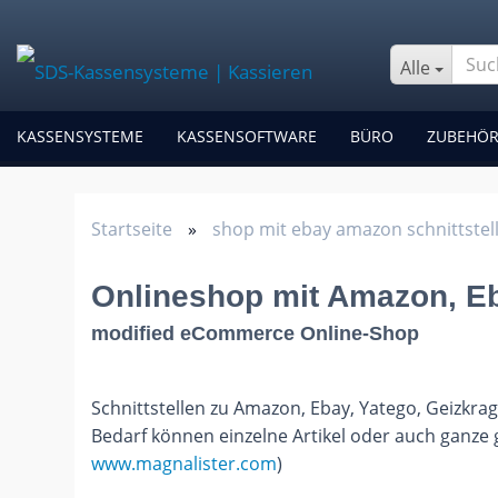
Alle
KASSENSYSTEME
KASSENSOFTWARE
BÜRO
ZUBEHÖ
Startseite
»
shop mit ebay amazon schnittstel
Onlineshop mit Amazon, E
modified eCommerce Online-Shop
Schnittstellen zu Amazon, Ebay, Yatego, Geizkra
Bedarf können einzelne Artikel oder auch ganz
www.magnalister.com
)