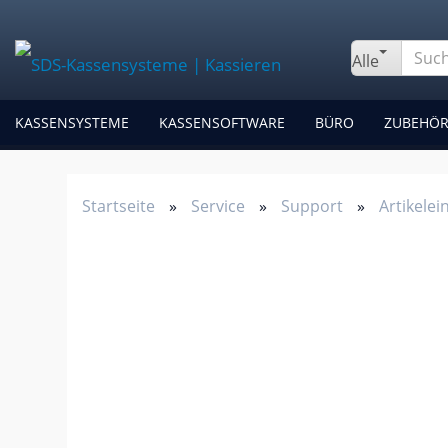
Alle
KASSENSYSTEME
KASSENSOFTWARE
BÜRO
ZUBEHÖ
Startseite
»
Service
»
Support
»
Artikelei