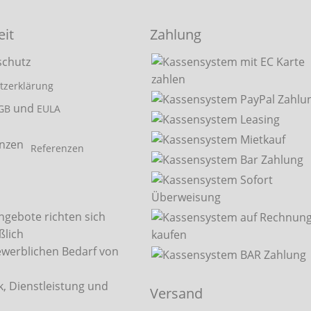
eit
Zahlung
tzerklärung
und
GB
EULA
Referenzen
ngebote richten sich
ßlich
ewerblichen Bedarf von
, Dienstleistung und
Versand
.