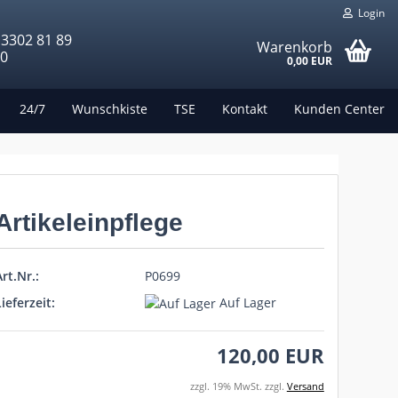
Login
 3302 81 89
Warenkorb
00
0,00 EUR
24/7
Wunschkiste
TSE
Kontakt
Kunden Center
Artikeleinpflege
rt.Nr.:
P0699
ieferzeit:
Auf Lager
120,00 EUR
zzgl. 19% MwSt. zzgl.
Versand