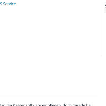
S
S
bst in die Kassensoftware einpflegen, doch gerade bei