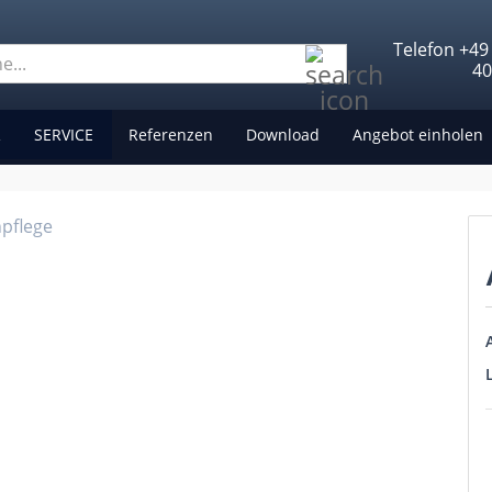
Telefon +49
Suche...
4
R
SERVICE
Referenzen
Download
Angebot einholen
npflege
A
L