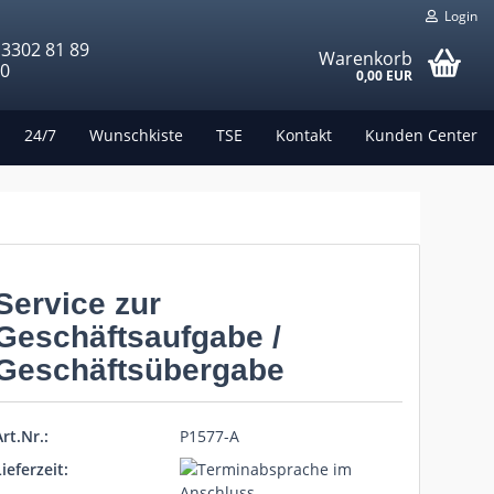
Login
 3302 81 89
Warenkorb
00
0,00 EUR
24/7
Wunschkiste
TSE
Kontakt
Kunden Center
Service zur
Geschäftsaufgabe /
Geschäftsübergabe
rt.Nr.:
P1577-A
ieferzeit: