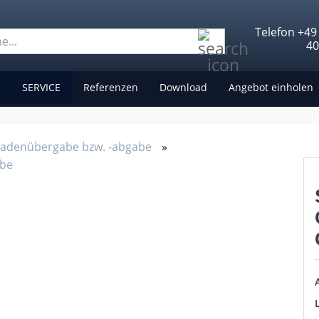
Telefon +49
Suche...
4
R
SERVICE
Referenzen
Download
Angebot einholen
Ladenübergabe bzw. -abgabe
»
abe
A
L