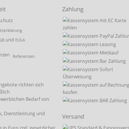
eit
Zahlung
tzerklärung
und
GB
EULA
Referenzen
ngebote richten sich
ßlich
ewerblichen Bedarf von
, Dienstleistung und
Versand
.
e in Euro zzgl. gesetzlicher