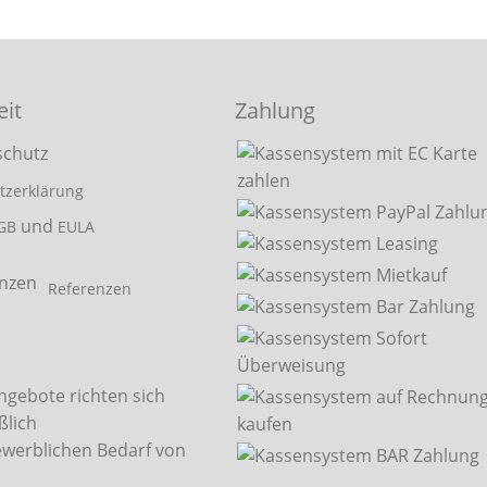
eit
Zahlung
tzerklärung
und
GB
EULA
Referenzen
ngebote richten sich
ßlich
ewerblichen Bedarf von