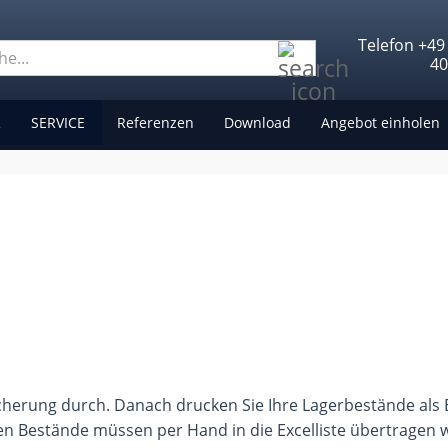
Telefon +49
Suche...
4
R
SERVICE
Referenzen
Download
Angebot einholen
cherung durch. Danach drucken Sie Ihre Lagerbestände als E
n Bestände müssen per Hand in die Excelliste übertragen wer