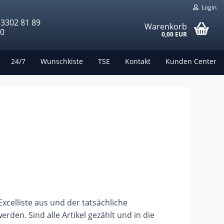
Login
 3302 81 89
Warenkorb
00
0,00 EUR
24/7
Wunschkiste
TSE
Kontakt
Kunden Center
xcelliste aus und der tatsächliche
den. Sind alle Artikel gezählt und in die