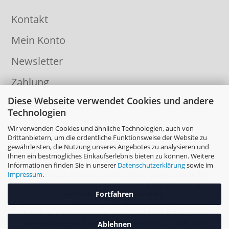
Kontakt
Mein Konto
Newsletter
Zahlung
Diese Webseite verwendet Cookies und andere
Informationen
Technologien
Wir verwenden Cookies und ähnliche Technologien, auch von
Drittanbietern, um die ordentliche Funktionsweise der Website zu
gewährleisten, die Nutzung unseres Angebotes zu analysieren und
Ihnen ein bestmögliches Einkaufserlebnis bieten zu können. Weitere
Informationen finden Sie in unserer
Datenschutzerklärung
sowie im
Impressum
.
Die Inhalte dieser Seiten sind urheberrechtlich, als wesentliche Teile
von Datenbanken oder als sonstige gewerbliche Schutzrechte
Fortfahren
geschützt. Alle Rechte vorbehalten.
Nachdrucke, öffentliches Zugänglichmachen, insbesondere durch
Aufnahme in fremde Internetangebote und Online Dienste sowie
Vervielfältigungen auf Datenträger aller Art, z.B. CD- ROM, DVD-
Ablehnen