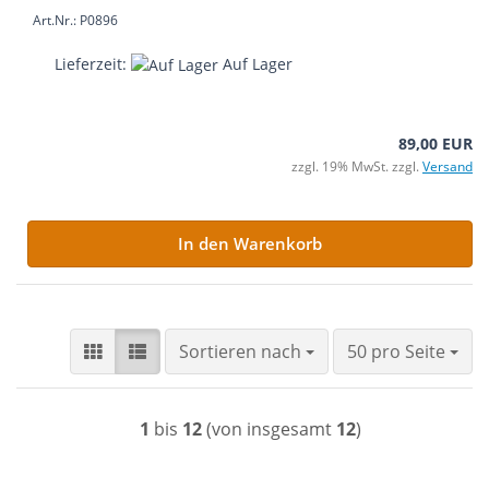
Art.Nr.: P0896
Lieferzeit:
Auf Lager
89,00 EUR
zzgl. 19% MwSt. zzgl.
Versand
In den Warenkorb
Sortieren nach
pro Seite
Sortieren nach
50 pro Seite
1
bis
12
(von insgesamt
12
)