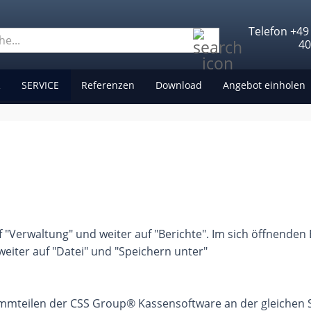
Telefon +49
Suche...
4
R
SERVICE
Referenzen
Download
Angebot einholen
f "Verwaltung" und weiter auf "Berichte". Im sich öffnend
 weiter auf "Datei" und "Speichern unter"
mmteilen der CSS Group® Kassensoftware an der gleichen Ste