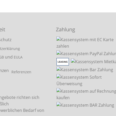
eit
Zahlung
tzerklärung
und
GB
EULA
Referenzen
ngebote richten sich
ßlich
ewerblichen Bedarf von