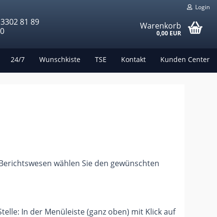
Login
 3302 81 89
Warenkorb
00
0,00 EUR
24/7
Wunschkiste
TSE
Kontakt
Kunden Center
en Berichtswesen wählen Sie den gewünschten
lle: In der Menüleiste (ganz oben) mit Klick auf