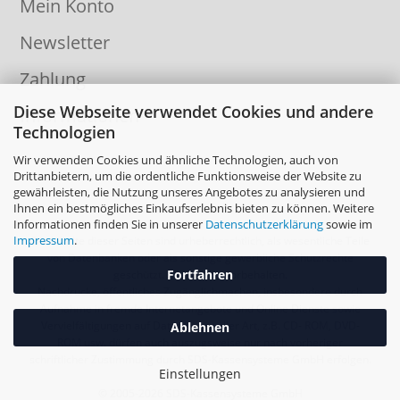
Mein Konto
Newsletter
Zahlung
Diese Webseite verwendet Cookies und andere
Informationen
Technologien
Wir verwenden Cookies und ähnliche Technologien, auch von
Drittanbietern, um die ordentliche Funktionsweise der Website zu
gewährleisten, die Nutzung unseres Angebotes zu analysieren und
Ihnen ein bestmögliches Einkaufserlebnis bieten zu können. Weitere
Informationen finden Sie in unserer
Datenschutzerklärung
sowie im
Impressum
.
Die Inhalte dieser Seiten sind urheberrechtlich, als wesentliche Teile
von Datenbanken oder als sonstige gewerbliche Schutzrechte
Fortfahren
geschützt. Alle Rechte vorbehalten.
Nachdrucke, öffentliches Zugänglichmachen, insbesondere durch
Aufnahme in fremde Internetangebote und Online Dienste sowie
Vervielfältigungen auf Datenträger aller Art, z.B. CD- ROM, DVD-
Ablehnen
ROM usw. dürfen auch auszugsweise nur nach vorheriger
schriftlicher Zustimmung durch SDS-Kassensysteme GmbH erfolgen.
Einstellungen
© 2005-2026 SDS-Kassensysteme GmbH