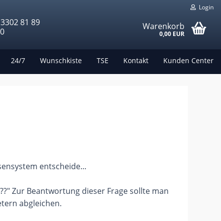
Login
 3302 81 89
Warenkorb
00
0,00 EUR
24/7
Wunschkiste
TSE
Kontakt
Kunden Center
sensystem entscheide...
??" Zur Beantwortung dieser Frage sollte man
tern abgleichen.