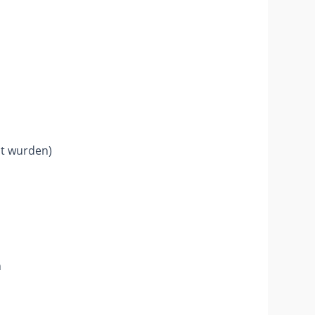
lt wurden)
n