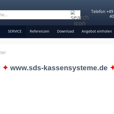
Telefon +49
Suche...
4
R
SERVICE
Referenzen
Download
Angebot einholen
ater
r
✦
www.sds-kassensysteme.de