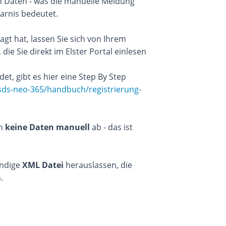
en Daten - was die manuelle Meldung
arnis bedeutet.
gt hat, lassen Sie sich von Ihrem
ie Sie direkt im Elster Portal einlesen
det, gibt es hier eine Step By Step
sds-neo-365/handbuch/registrierung-
en
keine Daten manuell
ab - das ist
ändige
XML Datei
herauslassen, die
.