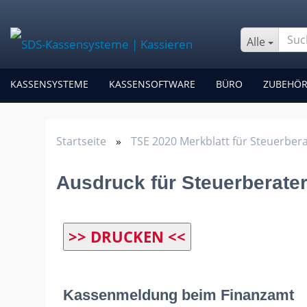
Alle
KASSENSYSTEME
KASSENSOFTWARE
BÜRO
ZUBEHÖ
Startseite
»
TSE 2020 Merkblatt für Steuerber
Ausdruck für Steuerberate
>> DRUCKEN <<
Kassenmeldung beim Finanzamt