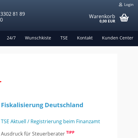
Login
 3302 81 89
Warenkorb
00
0,00 EUR
24/7
Wunschkiste
TSE
Kontakt
Kunden Center
✦
Fiskalisierung Deutschland
TSE Aktuell / Registrierung beim Finanzamt
TIPP
Ausdruck für Steuerberater