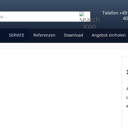
Telefon +49
Suche...
4
R
SERVICE
Referenzen
Download
Angebot einholen
A
L