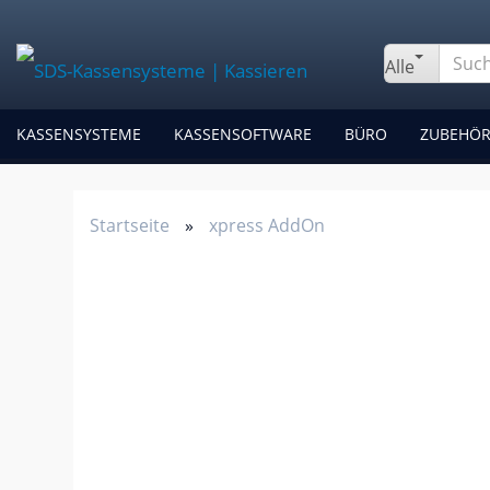
Alle
KASSENSYSTEME
KASSENSOFTWARE
BÜRO
ZUBEHÖ
Startseite
»
xpress AddOn