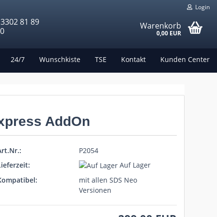
Login
 3302 81 89
Warenkorb
00
0,00 EUR
24/7
Wunschkiste
TSE
Kontakt
Kunden Center
xpress AddOn
rt.Nr.:
P2054
ieferzeit:
Auf Lager
Kompatibel:
mit allen SDS Neo
Versionen