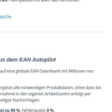
reis
– kompatibel mit allen Neo Versionen.
Add-On
us dem EAN Autopilot
 auf eine globale EAN-Datenbank mit Millionen von
ergänzt alle notwendigen Produktdaten, ohne dass Sie
ernahme in den eigenen Artikelstamm erfolgt per
eliges Nachschlagen.
bis zu 90 %
, Fehlerquote:
0 %
.