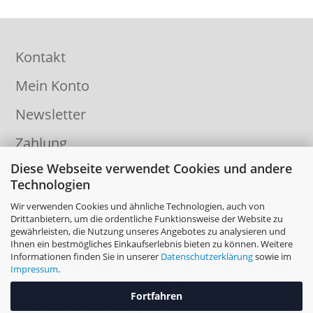
Kontakt
Mein Konto
Newsletter
Zahlung
Diese Webseite verwendet Cookies und andere
Informationen
Technologien
Wir verwenden Cookies und ähnliche Technologien, auch von
Drittanbietern, um die ordentliche Funktionsweise der Website zu
gewährleisten, die Nutzung unseres Angebotes zu analysieren und
Ihnen ein bestmögliches Einkaufserlebnis bieten zu können. Weitere
Informationen finden Sie in unserer
Datenschutzerklärung
sowie im
Impressum
.
Die Inhalte dieser Seiten sind urheberrechtlich, als wesentliche Teile
von Datenbanken oder als sonstige gewerbliche Schutzrechte
Fortfahren
geschützt. Alle Rechte vorbehalten.
Nachdrucke, öffentliches Zugänglichmachen, insbesondere durch