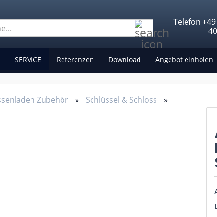
Telefon +49
Suche...
4
R
SERVICE
Referenzen
Download
Angebot einholen
ssenladen Zubehör
»
Schlüssel & Schloss
»
A
L