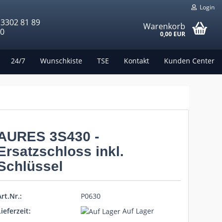
Login
 3302 81 89
Warenkorb
00
0,00 EUR
24/7
Wunschkiste
TSE
Kontakt
Kunden Center
AURES 3S430 -
Ersatzschloss inkl.
Schlüssel
rt.Nr.:
P0630
ieferzeit:
Auf Lager