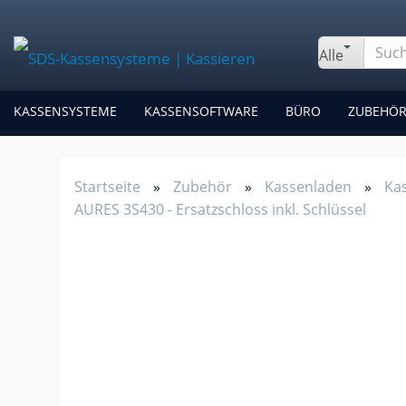
Alle
KASSENSYSTEME
KASSENSOFTWARE
BÜRO
ZUBEHÖ
Startseite
»
Zubehör
»
Kassenladen
»
Ka
AURES 3S430 - Ersatzschloss inkl. Schlüssel