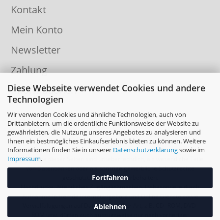
Kontakt
Mein Konto
Newsletter
Zahlung
Diese Webseite verwendet Cookies und andere
Informationen
Technologien
Wir verwenden Cookies und ähnliche Technologien, auch von
Drittanbietern, um die ordentliche Funktionsweise der Website zu
gewährleisten, die Nutzung unseres Angebotes zu analysieren und
Ihnen ein bestmögliches Einkaufserlebnis bieten zu können. Weitere
Informationen finden Sie in unserer
Datenschutzerklärung
sowie im
Impressum
.
Die Inhalte dieser Seiten sind urheberrechtlich, als wesentliche Teile
von Datenbanken oder als sonstige gewerbliche Schutzrechte
Fortfahren
geschützt. Alle Rechte vorbehalten.
Nachdrucke, öffentliches Zugänglichmachen, insbesondere durch
Aufnahme in fremde Internetangebote und Online Dienste sowie
Vervielfältigungen auf Datenträger aller Art, z.B. CD- ROM, DVD-
Ablehnen
ROM usw. dürfen auch auszugsweise nur nach vorheriger